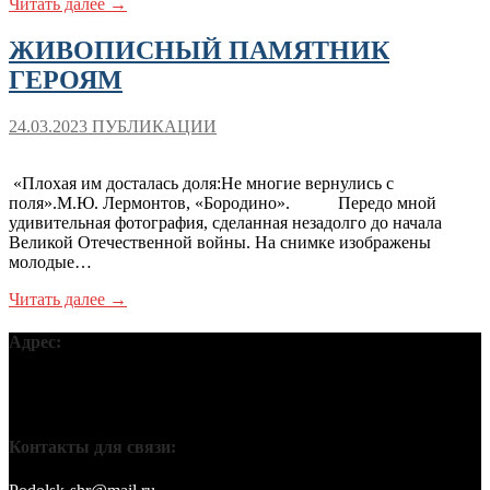
Читать далее →
ЖИВОПИСНЫЙ ПАМЯТНИК
ГЕРОЯМ
24.03.2023
ПУБЛИКАЦИИ
«Плохая им досталась доля:Не многие вернулись с
поля».М.Ю. Лермонтов, «Бородино». Передо мной
удивительная фотография, сделанная незадолго до начала
Великой Отечественной войны. На снимке изображены
молодые…
Читать далее →
Адрес:
Московская обл, г Подольск, ул Кирова, д 42В, 142110 ПГО
ВТОО «СХР»
Контакты для связи: