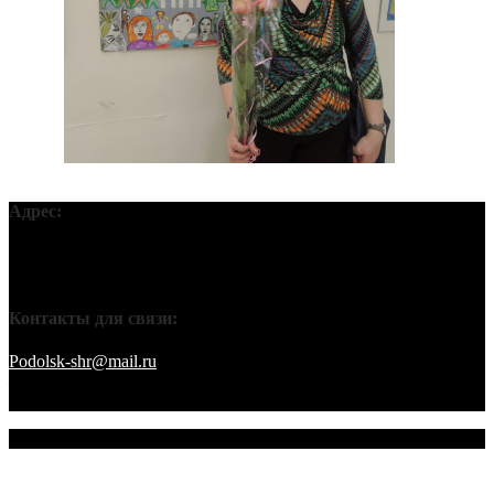
Адрес:
Московская обл, г Подольск, ул Кирова, д 42В, 142110 ПГО
ВТОО «СХР»
Контакты для связи:
Podolsk-shr@mail.ru
saamov@bk.ru Телефоны: 8-916-848-94-84
– секретарь. 8-916-848-94-53 – председатель. 8-910-401-70-09 –
охрана.
© 2026 Подольское городское отделение ВТОО "СХР"