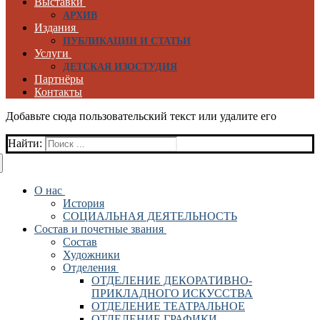
Выставки
АРХИВ
Издания
ПУБЛИКАЦИИ И СТАТЬИ
Услуги
ДЕТСКАЯ ИЗОСТУДИЯ
Партнёры
Контакты
Добавьте сюда пользовательский текст или удалите его
Найти:
О нас
История
СОЦИАЛЬНАЯ ДЕЯТЕЛЬНОСТЬ
Состав и почетные звания
Состав
Художники
Отделения
ОТДЕЛЕНИЕ ДЕКОРАТИВНО-
ПРИКЛАДНОГО ИСКУССТВА
ОТДЕЛЕНИЕ ТЕАТРАЛЬНОЕ
ОТДЕЛЕНИЕ ГРАФИКИ