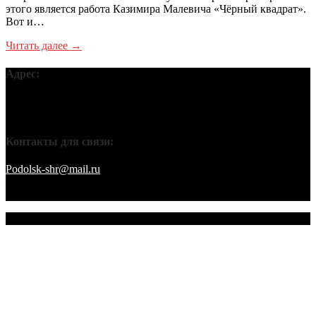
этого является работа Казимира Малевича «Чёрный квадрат».
Вот и…
Читать далее →
Адрес:
Московская обл, г Подольск, ул Кирова, д 42В, 142110 ПГО
ВТОО «СХР»
Контакты для связи:
Podolsk-shr@mail.ru
saamov@bk.ru Телефоны: 8-916-848-94-84
– секретарь. 8-916-848-94-53 – председатель. 8-910-401-70-09 –
охрана.
© 2026 Подольское городское отделение ВТОО "СХР"