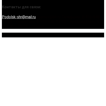
Контакты для связи:
Podolsk-shr@mail.ru
saamov@bk.ru Телефоны: 8-916-848-
94-84 – секретарь. 8-916-848-94-53 – председатель. 8-
910-401-70-09 – охрана.
© 2026 Подольское городское отделение ВТОО "СХР"