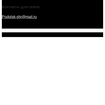
Контакты для связи:
Podolsk-shr@mail.ru
saamov@bk.ru Телефоны: 8-916-848-
94-84 – секретарь. 8-916-848-94-53 – председатель. 8-
910-401-70-09 – охрана.
© 2026 Подольское городское отделение ВТОО "СХР"