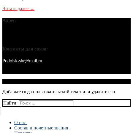
Читать далее →
Адрес:
Московская обл, г Подольск, ул Кирова, д 42В, 142110 ПГО
ВТОО «СХР»
Контакты для связи:
Podolsk-shr@mail.ru
saamov@bk.ru Телефоны: 8-916-848-94-84
– секретарь. 8-916-848-94-53 – председатель. 8-910-401-70-09 –
охрана.
© 2026 Подольское городское отделение ВТОО "СХР"
Добавьте сюда пользовательский текст или удалите его
Найти:
О нас
Состав и почетные звания
История