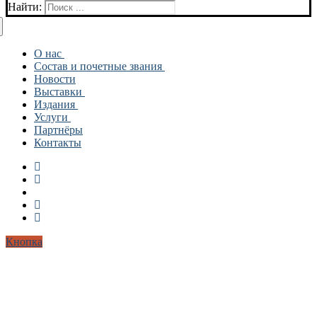
Найти:
О нас
Состав и почетные звания
История
Новости
СОЦИАЛЬНАЯ ДЕЯТЕЛЬНОСТЬ
Состав
Выставки
Художники
Издания
Отделения
Архив
Услуги
МОЛОДЕЖНОЕ ОТДЕЛЕНИЕ
ПУБЛИКАЦИИ И СТАТЬИ
ОТДЕЛЕНИЕ ДЕКОРАТИВНО-
Партнёры
ДЕТСКАЯ ИЗОСТУДИЯ
ПРИКЛАДНОГО ИСКУССТВА
Контакты
ОТДЕЛЕНИЕ ТЕАТРАЛЬНОЕ
ОТДЕЛЕНИЕ ГРАФИКИ
ОТДЕЛЕНИЕ ЖИВОПИСИ
ОТДЕЛЕНИЕ СКУЛЬПТУРЫ
ОТДЕЛЕНИЕ ИСКУССТВОВЕДЕНИЯ
Кнопка