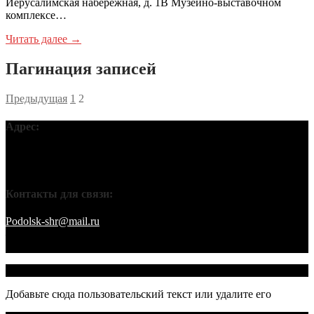
Иерусалимская набережная, д. 1В Музейно-выставочном
комплексе…
Читать далее →
Пагинация записей
Предыдущая
1
2
Адрес:
Московская обл, г Подольск, ул Кирова, д 42В, 142110 ПГО
ВТОО «СХР»
Контакты для связи:
Podolsk-shr@mail.ru
saamov@bk.ru Телефоны: 8-916-848-94-84
– секретарь. 8-916-848-94-53 – председатель. 8-910-401-70-09 –
охрана.
© 2026 Подольское городское отделение ВТОО "СХР"
Добавьте сюда пользовательский текст или удалите его