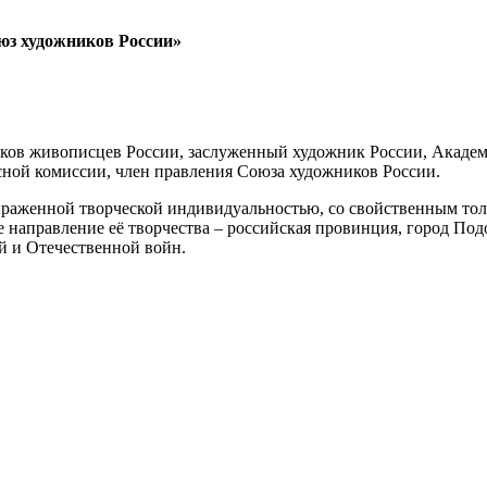
юз художников России»
ков живописцев России, заслуженный художник России, Академи
сной комиссии, член правления Союза художников России.
ыраженной творческой индивидуальностью, со свойственным то
 направление её творчества – российская провинция, город Под
й и Отечественной войн.