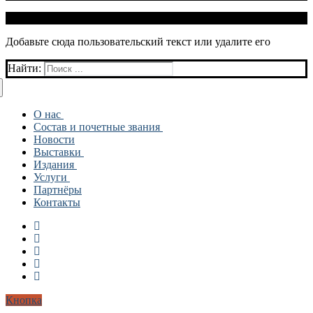
© 2026 Подольское городское отделение ВТОО "СХР"
Добавьте сюда пользовательский текст или удалите его
Найти:
О нас
Состав и почетные звания
История
Новости
СОЦИАЛЬНАЯ ДЕЯТЕЛЬНОСТЬ
Состав
Выставки
Художники
Издания
Отделения
Архив
Услуги
МОЛОДЕЖНОЕ ОТДЕЛЕНИЕ
ПУБЛИКАЦИИ И СТАТЬИ
ОТДЕЛЕНИЕ ДЕКОРАТИВНО-
Партнёры
ДЕТСКАЯ ИЗОСТУДИЯ
ПРИКЛАДНОГО ИСКУССТВА
Контакты
ОТДЕЛЕНИЕ ТЕАТРАЛЬНОЕ
ОТДЕЛЕНИЕ ГРАФИКИ
ОТДЕЛЕНИЕ ЖИВОПИСИ
ОТДЕЛЕНИЕ СКУЛЬПТУРЫ
ОТДЕЛЕНИЕ ИСКУССТВОВЕДЕНИЯ
Кнопка