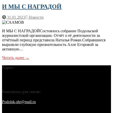
И МЫ С НАГРАДОЙ
31.01.2023
Новости
И МЫ С НАГРАДОЙСостоялось собрание Подольской
журналистской организации. Отчёт о её деятельности за
отчётный период представила Наталья Роман.Собравшиеся
выразили глубокую признательность Алле Егоровой за
активную…
Читать далее →
Адрес:
Московская обл, г Подольск, ул Кирова, д 42В, 142110 ПГО
ВТОО «СХР»
Контакты для связи:
Podolsk-shr@mail.ru
saamov@bk.ru Телефоны: 8-916-848-94-84
– секретарь. 8-916-848-94-53 – председатель. 8-910-401-70-09 –
охрана.