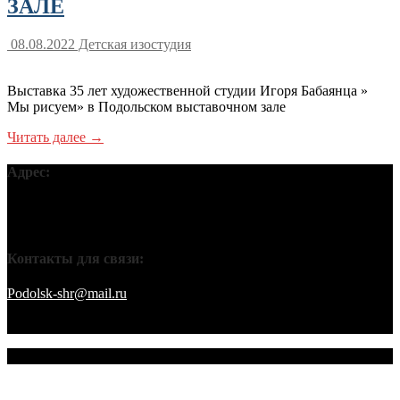
ЗАЛЕ
08.08.2022
Детская изостудия
Выставка 35 лет художественной студии Игоря Бабаянца »
Мы рисуем» в Подольском выставочном зале
Читать далее →
Адрес:
Московская обл, г Подольск, ул Кирова, д 42В, 142110 ПГО
ВТОО «СХР»
Контакты для связи:
Podolsk-shr@mail.ru
saamov@bk.ru Телефоны: 8-916-848-94-84
– секретарь. 8-916-848-94-53 – председатель. 8-910-401-70-09 –
охрана.
© 2026 Подольское городское отделение ВТОО "СХР"