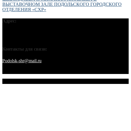
ВЫСТАВОЧНОМ ЗАЛЕ ПОДОЛЬСКОГО ГОРОДСКОГО
ОТДЕЛЕНИЯ «СХР»
Адрес:
Московская обл, г Подольск, ул Кирова, д 42В, 142110 ПГО
ВТОО «СХР»
Контакты для связи:
Podolsk-shr@mail.ru
saamov@bk.ru Телефоны: 8-916-848-94-84
– секретарь. 8-916-848-94-53 – председатель. 8-910-401-70-09 –
охрана.
© 2026 Подольское городское отделение ВТОО "СХР"