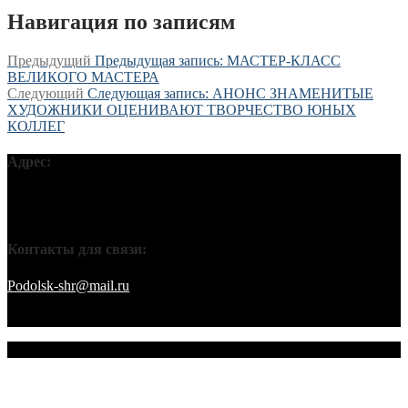
Навигация по записям
Предыдущий
Предыдущая запись:
МАСТЕР-КЛАСС
ВЕЛИКОГО МАСТЕРА
Следующий
Следующая запись:
АНОНС ЗНАМЕНИТЫЕ
ХУДОЖНИКИ ОЦЕНИВАЮТ ТВОРЧЕСТВО ЮНЫХ
КОЛЛЕГ
Адрес:
Московская обл, г Подольск, ул Кирова, д 42В, 142110 ПГО
ВТОО «СХР»
Контакты для связи:
Podolsk-shr@mail.ru
saamov@bk.ru Телефоны: 8-916-848-94-84
– секретарь. 8-916-848-94-53 – председатель. 8-910-401-70-09 –
охрана.
© 2026 Подольское городское отделение ВТОО "СХР"