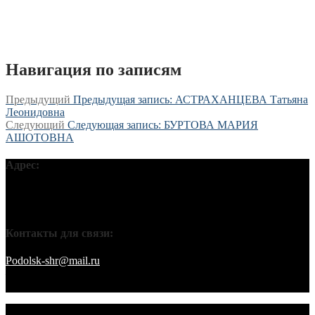
Навигация по записям
Предыдущий
Предыдущая запись:
АСТРАХАНЦЕВА Татьяна
Леонидовна
Следующий
Следующая запись:
БУРТОВА МАРИЯ
АШОТОВНА
Адрес:
Московская обл, г Подольск, ул Кирова, д 42В, 142110 ПГО
ВТОО «СХР»
Контакты для связи:
Podolsk-shr@mail.ru
saamov@bk.ru Телефоны: 8-916-848-94-84
– секретарь. 8-916-848-94-53 – председатель. 8-910-401-70-09 –
охрана.
© 2026 Подольское городское отделение ВТОО "СХР"