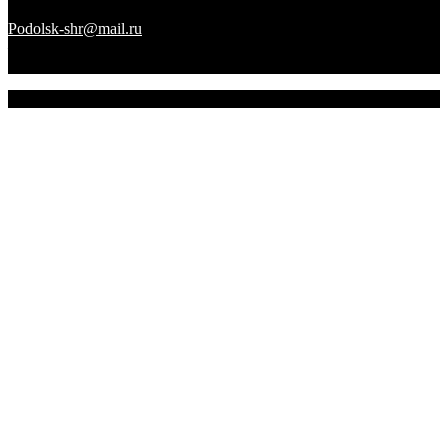
Podolsk-shr@mail.ru
saamov@bk.ru Телефоны: 8-916-848-94-84
– секретарь. 8-916-848-94-53 – председатель. 8-910-401-70-09 –
охрана.
© 2026 Подольское городское отделение ВТОО "СХР"