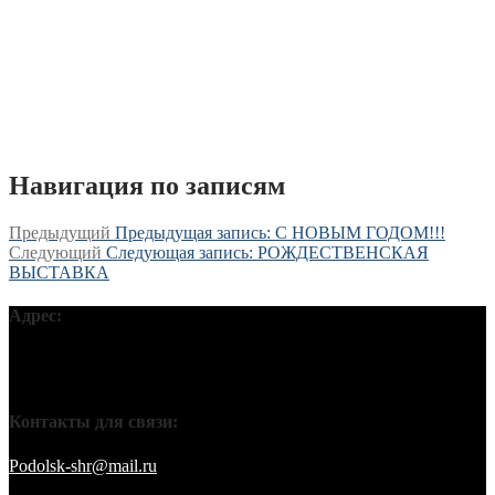
Навигация по записям
Предыдущий
Предыдущая запись:
С НОВЫМ ГОДОМ!!!
Следующий
Следующая запись:
РОЖДЕСТВЕНСКАЯ
ВЫСТАВКА
Адрес:
Московская обл, г Подольск, ул Кирова, д 42В, 142110 ПГО
ВТОО «СХР»
Контакты для связи:
Podolsk-shr@mail.ru
saamov@bk.ru Телефоны: 8-916-848-94-84
– секретарь. 8-916-848-94-53 – председатель. 8-910-401-70-09 –