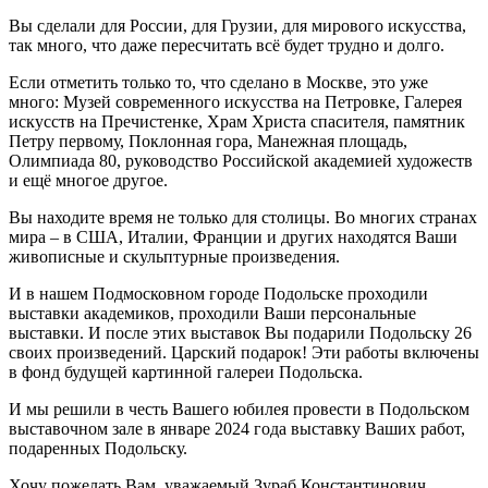
Вы сделали для России, для Грузии, для мирового искусства,
так много, что даже пересчитать всё будет трудно и долго.
Если отметить только то, что сделано в Москве, это уже
много: Музей современного искусства на Петровке, Галерея
искусств на Пречистенке, Храм Христа спасителя, памятник
Петру первому, Поклонная гора, Манежная площадь,
Олимпиада 80, руководство Российской академией художеств
и ещё многое другое.
Вы находите время не только для столицы. Во многих странах
мира – в США, Италии, Франции и других находятся Ваши
живописные и скульптурные произведения.
И в нашем Подмосковном городе Подольске проходили
выставки академиков, проходили Ваши персональные
выставки. И после этих выставок Вы подарили Подольску 26
своих произведений. Царский подарок! Эти работы включены
в фонд будущей картинной галереи Подольска.
И мы решили в честь Вашего юбилея провести в Подольском
выставочном зале в январе 2024 года выставку Ваших работ,
подаренных Подольску.
Хочу пожелать Вам, уважаемый Зураб Константинович,