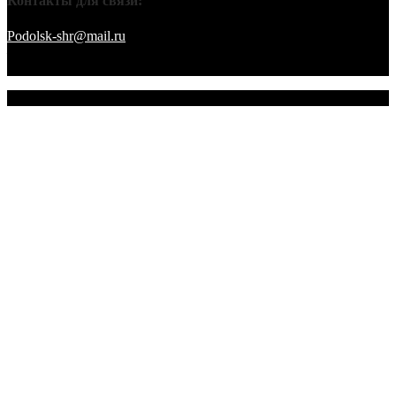
Контакты для связи:
Podolsk-shr@mail.ru
saamov@bk.ru Телефоны: 8-916-848-94-84
– секретарь. 8-916-848-94-53 – председатель. 8-910-401-70-09 –
охрана.
© 2026 Подольское городское отделение ВТОО "СХР"