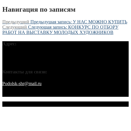
Навигация по записям
Предыдущий
Предыдущая запись:
У НАС МОЖНО КУПИТЬ
Следующий
Следующая запись:
КОНКУРС ПО ОТБОРУ
РАБОТ НА ВЫСТАВКУ МОЛОДЫХ ХУДОЖНИКОВ
Адрес:
Московская обл, г Подольск, ул Кирова, д 42В, 142110 ПГО
ВТОО «СХР»
Контакты для связи:
Podolsk-shr@mail.ru
saamov@bk.ru Телефоны: 8-916-848-94-84
– секретарь. 8-916-848-94-53 – председатель. 8-910-401-70-09 –
охрана.
© 2026 Подольское городское отделение ВТОО "СХР"