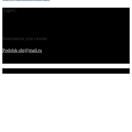
Адрес:
Московская обл, г Подольск, ул Кирова, д 42В, 142110 ПГО
ВТОО «СХР»
Контакты для связи:
Podolsk-shr@mail.ru
saamov@bk.ru Телефоны: 8-916-848-94-84
– секретарь. 8-916-848-94-53 – председатель. 8-910-401-70-09 –
охрана.
© 2026 Подольское городское отделение ВТОО "СХР"