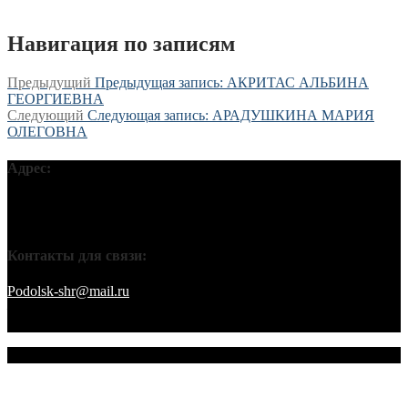
Навигация по записям
Предыдущий
Предыдущая запись:
АКРИТАС АЛЬБИНА
ГЕОРГИЕВНА
Следующий
Следующая запись:
АРАДУШКИНА МАРИЯ
ОЛЕГОВНА
Адрес:
Московская обл, г Подольск, ул Кирова, д 42В, 142110 ПГО
ВТОО «СХР»
Контакты для связи:
Podolsk-shr@mail.ru
saamov@bk.ru Телефоны: 8-916-848-94-84
– секретарь. 8-916-848-94-53 – председатель. 8-910-401-70-09 –
охрана.
© 2026 Подольское городское отделение ВТОО "СХР"