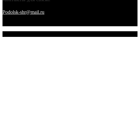
Podolsk-shr@mail.ru
saamov@bk.ru Телефоны: 8-916-848-94-84
– секретарь. 8-916-848-94-53 – председатель. 8-910-401-70-09 –
охрана.
© 2026 Подольское городское отделение ВТОО "СХР"