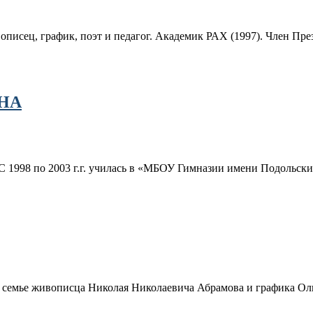
писец, график, поэт и педагог. Академик РАХ (1997). Член П
НА
С 1998 по 2003 г.г. училась в «МБОУ Гимназии имени Подольских
в семье живописца Николая Николаевича Абрамова и графика Ол