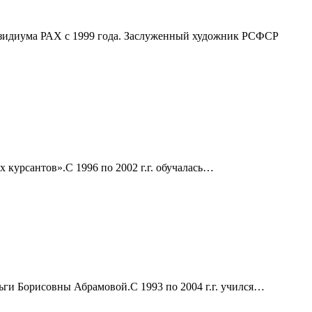
резидиума РАХ с 1999 года. Заслуженный художник РСФСР
 курсантов».С 1996 по 2002 г.г. обучалась…
ьги Борисовны Абрамовой.С 1993 по 2004 г.г. учился…